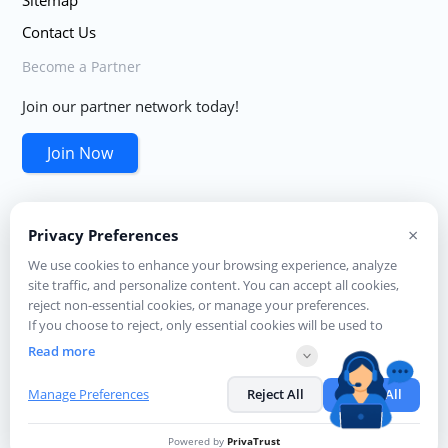
Sitemap
Contact Us
Become a Partner
Join our partner network today!
Join Now
×
Privacy Preferences
We use cookies to enhance your browsing experience, analyze
site traffic, and personalize content. You can accept all cookies,
© eMudhra Limited. All Rights Reserved
reject non-essential cookies, or manage your preferences.
Visit company website at
www.emudhra.com
If you choose to reject, only essential cookies will be used to
This site works best with IE 9 and above, Mozilla Firefox 4.0 and above
ensure basic website functionality.
Read more
and Google Chrome
A Licensed Certifying Authority in India, under CCA,
Manage Preferences
Reject All
Accept All
Government of India Visit CCA website for more info at
www.cca.gov.in
Powered by
PrivaTrust